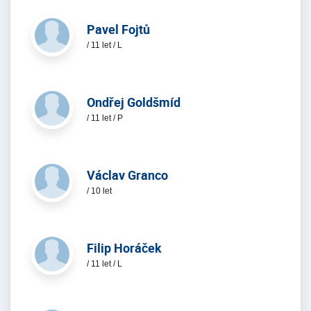
Pavel Fojtů
/ 11 let / L
Ondřej Goldšmíd
/ 11 let / P
Václav Granco
/ 10 let
Filip Horáček
/ 11 let / L