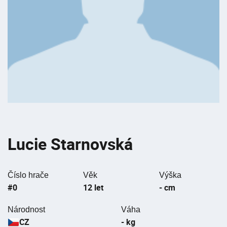
Lucie Starnovská
Číslo hrače
Věk
Výška
#0
12 let
- cm
Národnost
Váha
CZ
- kg