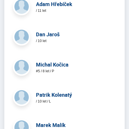
Adam Hřebíček
/ 11 let
Dan Jaroš
/ 10 let
Michal Kočica
#5 / 8 let / P
Patrik Kolenatý
/ 10 let / L
Marek Malík