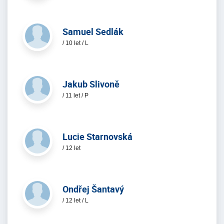
Samuel Sedlák
/ 10 let / L
Jakub Slivoně
/ 11 let / P
Lucie Starnovská
/ 12 let
Ondřej Šantavý
/ 12 let / L