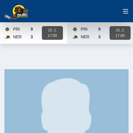
PRI
9
PRI
9
25. 2.
25. 2.
17:00
17:00
NER
3
NER
3
Karta zápasu
Karta zápasu