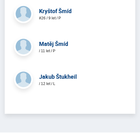
Kryštof Šmíd
#26 / 9 let / P
Matěj Šmíd
/ 11 let / P
Jakub Štukheil
/ 12 let / L