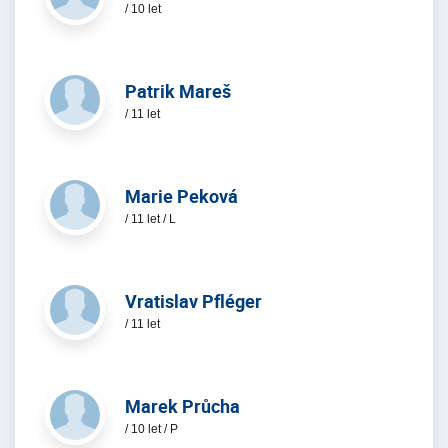
/ 10 let
Patrik Mareš
/ 11 let
Marie Peková
/ 11 let / L
Vratislav Pfléger
/ 11 let
Marek Průcha
/ 10 let / P