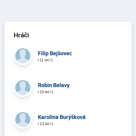
Hráči
Filip Bejšovec
/ 11 let / L
Robin Belavy
/ 10 let / L
Karolína Burýšková
/ 13 let / L