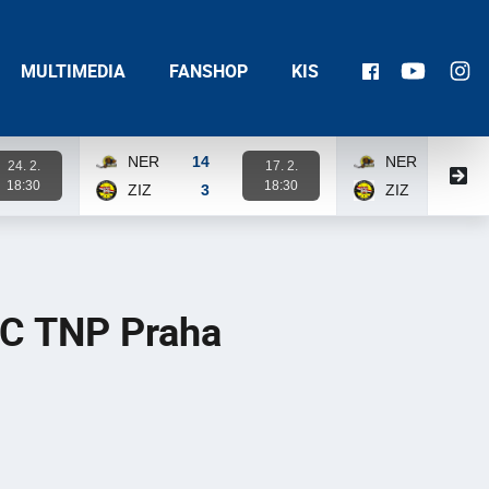
MULTIMEDIA
FANSHOP
KIS
NER
14
NER
14
24. 2.
17. 2.
18:30
18:30
ZIZ
3
ZIZ
3
Karta zápasu
Karta zápasu
C TNP Praha