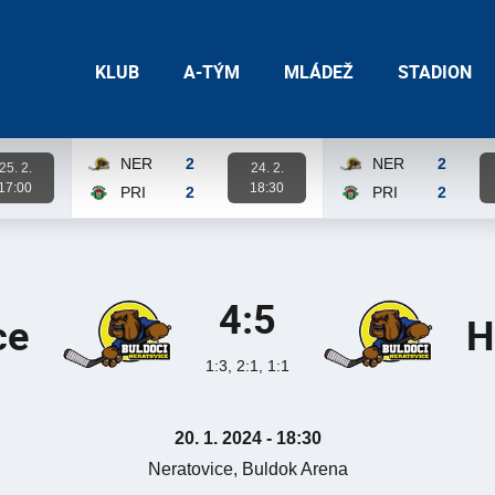
KLUB
A-TÝM
MLÁDEŽ
STADION
NER
2
NER
2
25. 2.
24. 2.
17:00
18:30
PRI
2
PRI
2
Karta zápasu
Karta zápasu
4:5
ce
H
1:3, 2:1, 1:1
20. 1. 2024 - 18:30
Neratovice, Buldok Arena