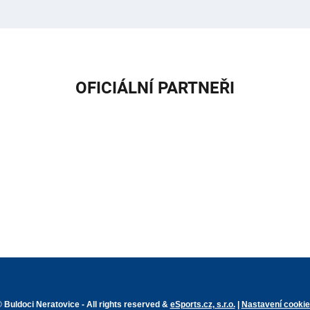
OFICIÁLNÍ PARTNEŘI
 Buldoci Neratovice - All rights reserved &
eSports.cz, s.r.o.
|
Nastavení cooki