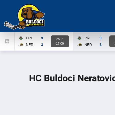
PRI
9
PRI
9
25. 2.
17:00
NER
3
NER
3
Karta zápasu
Karta zápasu
HC Buldoci Neratovi