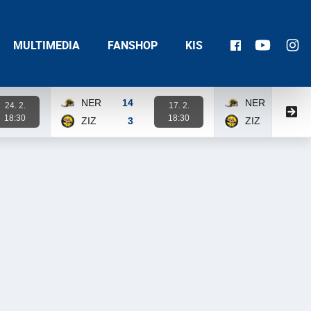
MULTIMEDIA
FANSHOP
KIS
NER
14
NER
14
24. 2.
17. 2.
18:30
18:30
ZIZ
3
ZIZ
3
Karta zápasu
Karta zápasu