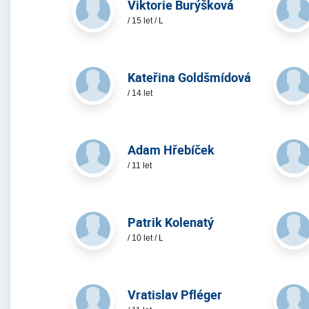
Viktorie Burýšková
/ 15 let / L
Kateřina Goldšmídová
/ 14 let
Adam Hřebíček
/ 11 let
Patrik Kolenatý
/ 10 let / L
Vratislav Pfléger