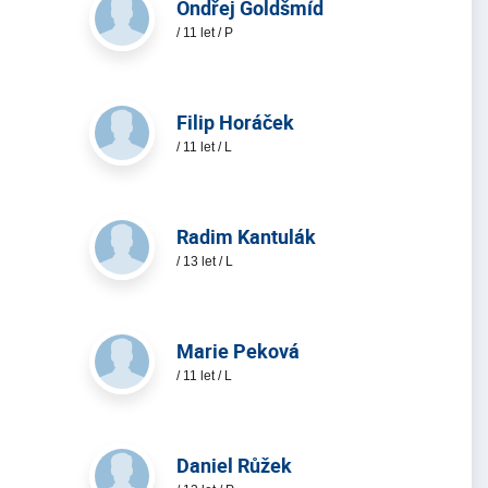
Ondřej Goldšmíd
/ 11 let / P
Filip Horáček
/ 11 let / L
Radim Kantulák
/ 13 let / L
Marie Peková
/ 11 let / L
Daniel Růžek