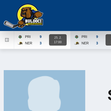
PRI
9
PRI
9
25. 2.
17:00
NER
3
NER
3
Karta zápasu
Karta zápasu