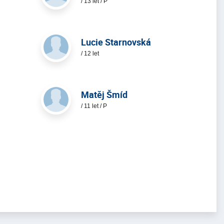
/ 13 let / P
Lucie Starnovská
/ 12 let
Matěj Šmíd
/ 11 let / P