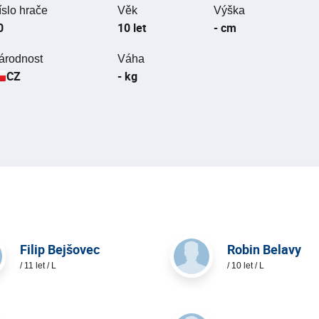
íslo hrače
Věk
Výška
0
10 let
- cm
árodnost
Váha
CZ
- kg
Filip Bejšovec
Robin Belavy
/ 11 let / L
/ 10 let / L