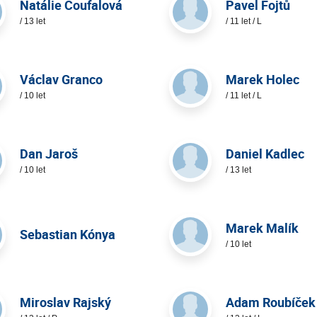
Natálie Coufalová
Pavel Fojtů
/ 13 let
/ 11 let / L
Václav Granco
Marek Holec
/ 10 let
/ 11 let / L
Dan Jaroš
Daniel Kadlec
/ 10 let
/ 13 let
Marek Malík
Sebastian Kónya
/ 10 let
Miroslav Rajský
Adam Roubíček