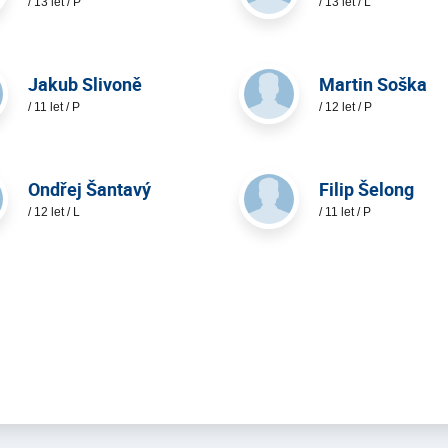
/ 13 let / P
/ 13 let / L
Jakub Slivoně
Martin Soška
/ 11 let / P
/ 12 let / P
Ondřej Šantavý
Filip Šelong
/ 12 let / L
/ 11 let / P