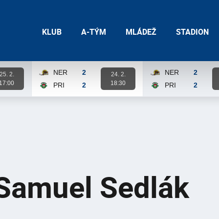
KLUB
A-TÝM
MLÁDEŽ
STADION
NER
2
NER
2
25. 2.
24. 2.
17:00
18:30
PRI
2
PRI
2
Karta zápasu
Karta zápasu
Samuel Sedlák