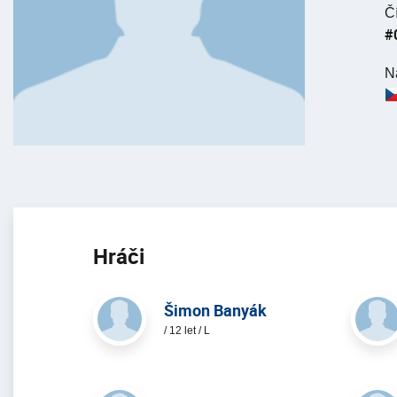
Č
#
N
Hráči
Šimon Banyák
/ 12 let / L