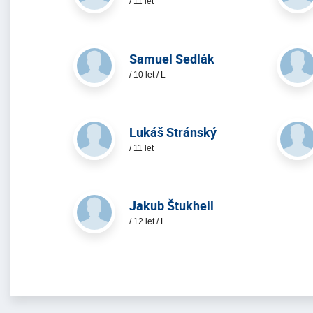
/ 11 let
Samuel Sedlák
/ 10 let / L
Lukáš Stránský
/ 11 let
Jakub Štukheil
/ 12 let / L