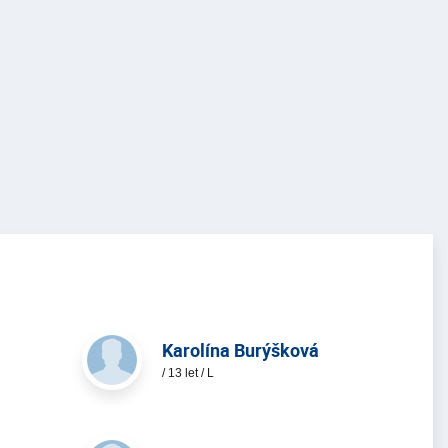
Karolína Burýšková
/ 13 let / L