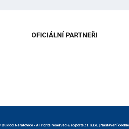
OFICIÁLNÍ PARTNEŘI
 Buldoci Neratovice - All rights reserved &
eSports.cz, s.r.o.
|
Nastavení cooki