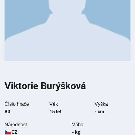
Viktorie Burýšková
Číslo hrače
Věk
Výška
#0
15 let
- cm
Národnost
Váha
CZ
- kg