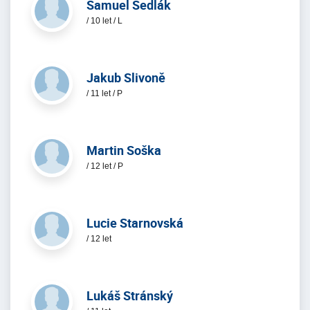
Samuel Sedlák
/ 10 let / L
Jakub Slivoně
/ 11 let / P
Martin Soška
/ 12 let / P
Lucie Starnovská
/ 12 let
Lukáš Stránský