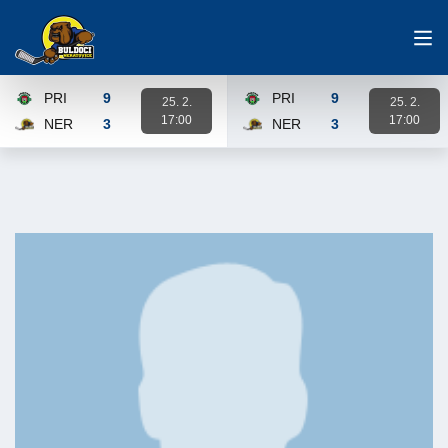
PRI
9
PRI
9
25. 2.
25. 2.
17:00
17:00
NER
3
NER
3
Karta zápasu
Karta zápasu