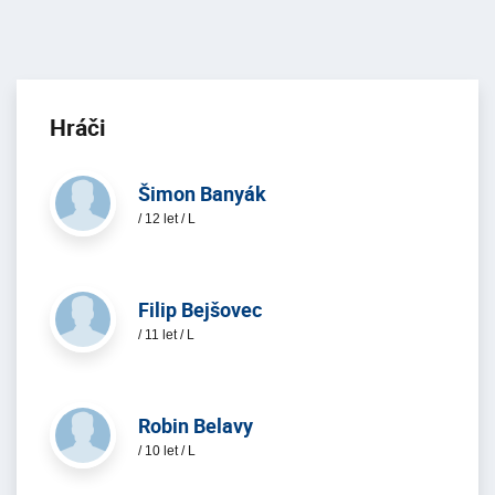
Hráči
Šimon Banyák
/ 12 let / L
Filip Bejšovec
/ 11 let / L
Robin Belavy
/ 10 let / L