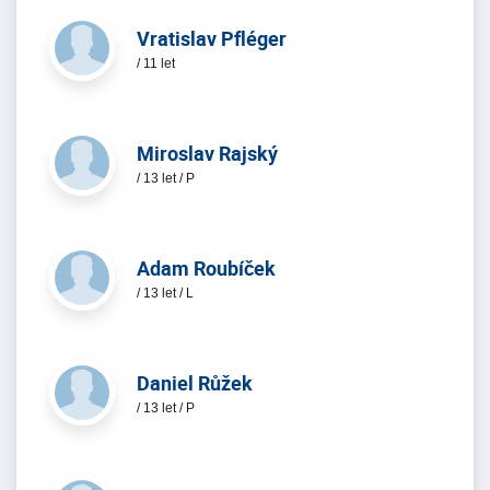
Vratislav Pfléger
/ 11 let
Miroslav Rajský
/ 13 let / P
Adam Roubíček
/ 13 let / L
Daniel Růžek
/ 13 let / P