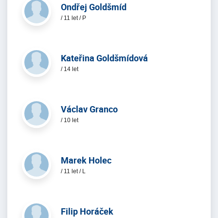
Ondřej Goldšmíd
/ 11 let / P
Kateřina Goldšmídová
/ 14 let
Václav Granco
/ 10 let
Marek Holec
/ 11 let / L
Filip Horáček