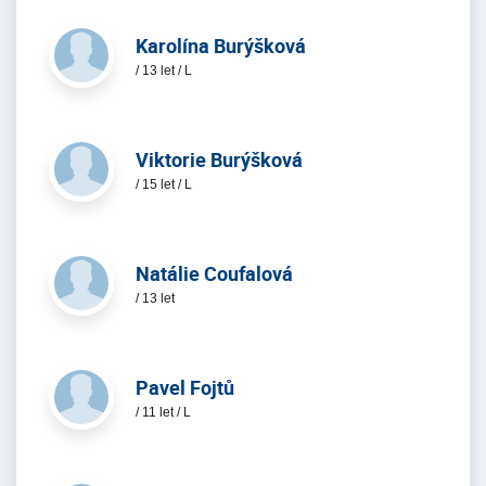
Karolína Burýšková
/ 13 let / L
Viktorie Burýšková
/ 15 let / L
Natálie Coufalová
/ 13 let
Pavel Fojtů
/ 11 let / L