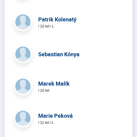
Patrik Kolenatý
/ 10 let / L
Sebastian Kónya
Marek Malík
/ 10 let
Marie Peková
/ 11 let / L