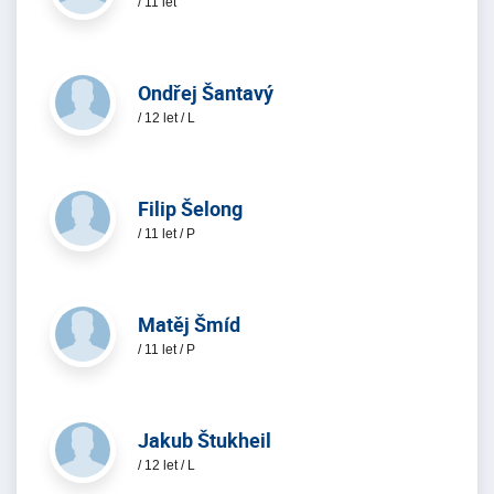
/ 11 let
Ondřej Šantavý
/ 12 let / L
Filip Šelong
/ 11 let / P
Matěj Šmíd
/ 11 let / P
Jakub Štukheil
/ 12 let / L